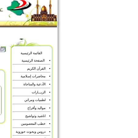
القائمة الرئيسية
الصفحة الرئيسية
القرآن الكريم
محاضرات إسلامية
الآدعية والمناجاة
الزيـــارات
لطميات ومراثي
مواليد وأفراح
اناشيد وتواشيح
خطب المعصومين
دروس وبحوث حوزوية