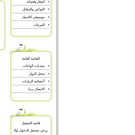
أشعار وقصائد
النواعي والمقاتل
موسيقى كلاسيك
المرئيات
القائمة العامة
منتديات الواحات
سجل الزوار
أحصائية الزيارات
الاتصال بــنـا
قائمة التشغيل
يرجى تسجيل الدخول اولا