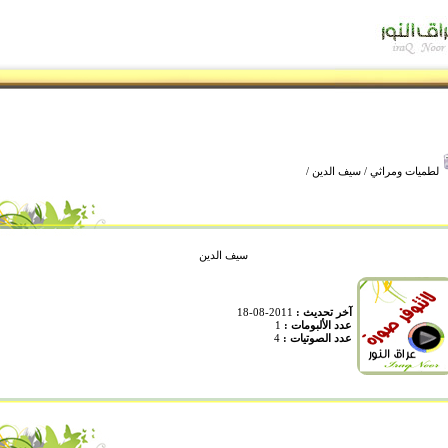
لطميات ومراثي
/
سيف الدين
/
سيف الدين
آخر تحديث :
2011-08-18
عدد الألبومات :
1
عدد الصوتيات :
4