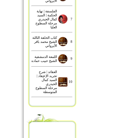
الأيرواني
معنى مزدجر
معنى مخمصة
الفلسفة | نهاية
معنى مبلوسون
الحكمة | السيد
7
كمال الحيدري
مرحلة السطوح
العليا
كتاب الحلقة الثالثة
8
الشيخ محمد باقر
الأيرواني
اللمعة الدمشقية
9
الشيخ حبيب حماده
العقائد | شرح
تجريد الإعتِقاد |
السيد كمال
10
الحيدري
مرحلة السطوح
المتوسطة