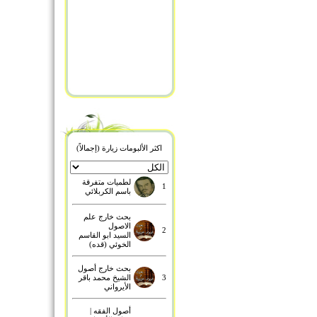
اكثر الألبومات زيارة (إجمالاً)
لطميات متفرقة
1
باسم الكربلائي
بحث خارج علم
الاصول
2
السيد ابو القاسم
الخوئي (قده)
بحث خارج أصول
3
الشيخ محمد باقر
الأيرواني
أصول الفقه |