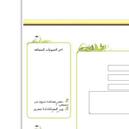
اخر الصوتيات المضافة
يصير مسلمة تتزوج من
مسيحي ؟
وين المشكلة إذا شعري
شوي طالع ؟
ويدعو الإنسان بالشر
ولدى يسأل أين الله تعالى ؟
وطفقا يخصفان
والله ما كان يصرف علي