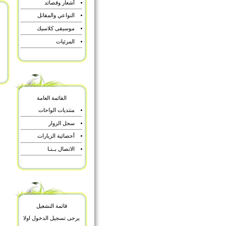
أشعار وقصائد
النواعي والمقاتل
موسيقى كلاسيك
المرئيات
القائمة العامة
منتديات الواحات
سجل الزوار
أحصائية الزيارات
الاتصال بــنـا
قائمة التشغيل
يرجى تسجيل الدخول اولا