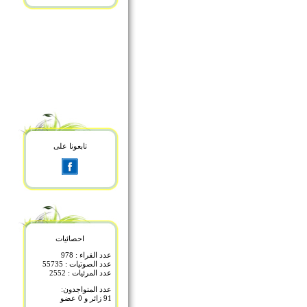
تابعونا على
احصائيات
عدد القراء : 978
عدد الصوتيات : 55735
عدد المرئيات : 2552
عدد المتواجدون:
91 زائر و 0 عضو