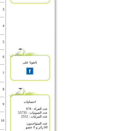
3
4
5
6
تابعونا على
7
8
احصائيات
9
عدد القراء : 978
عدد الصوتيات : 55735
عدد المرئيات : 2552
10
عدد المتواجدون:
60 زائر و 0 عضو