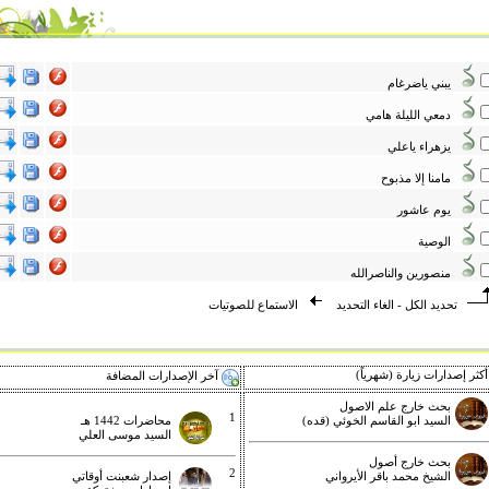
يبني ياضرغام
دمعي الليلة هامي
يزهراء ياعلي
مامنا إلا مذبوح
يوم عاشور
الوصية
منصورين والناصرالله
تحديد الكل
-
الغاء التحديد
الاستماع للصوتيات
كثر إصدارات زيارة (شهرياً)
آخر الإصدارات المضافة
بحث خارج علم الاصول
1
السيد ابو القاسم الخوئي (قده)
محاضرات 1442 هـ
السيد موسى العلي
بحث خارج أصول
2
الشيخ محمد باقر الأيرواني
إصدار شعبنت أوقاتي