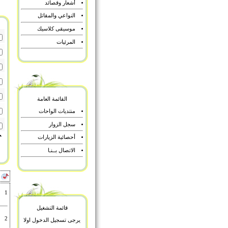
أشعار وقصائد
النواعي والمقاتل
موسيقى كلاسيك
المرئيات
القائمة العامة
منتديات الواحات
سجل الزوار
أحصائية الزيارات
الاتصال بــنـا
أ
1
قائمة التشغيل
2
يرجى تسجيل الدخول اولا